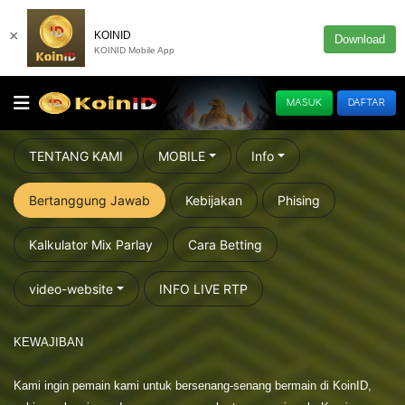
×
KOINID
Download
KOINID Mobile App
MASUK
DAFTAR
TENTANG KAMI
MOBILE
Info
Bertanggung Jawab
Kebijakan
Phising
Kalkulator Mix Parlay
Cara Betting
video-website
INFO LIVE RTP
KEWAJIBAN

Kami ingin pemain kami untuk bersenang-senang bermain di KoinID, 