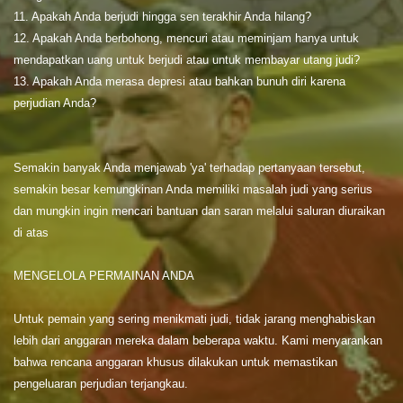
11. Apakah Anda berjudi hingga sen terakhir Anda hilang?

12. Apakah Anda berbohong, mencuri atau meminjam hanya untuk 
mendapatkan uang untuk berjudi atau untuk membayar utang judi?

13. Apakah Anda merasa depresi atau bahkan bunuh diri karena 
perjudian Anda?

Semakin banyak Anda menjawab 'ya' terhadap pertanyaan tersebut, 
semakin besar kemungkinan Anda memiliki masalah judi yang serius 
dan mungkin ingin mencari bantuan dan saran melalui saluran diuraikan 
di atas

MENGELOLA PERMAINAN ANDA

Untuk pemain yang sering menikmati judi, tidak jarang menghabiskan 
lebih dari anggaran mereka dalam beberapa waktu. Kami menyarankan 
bahwa rencana anggaran khusus dilakukan untuk memastikan 
pengeluaran perjudian terjangkau.
