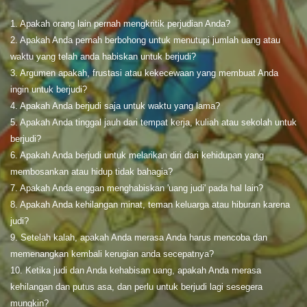
1. Apakah orang lain pernah mengkritik perjudian Anda?

2. Apakah Anda pernah berbohong untuk menutupi jumlah uang atau 
waktu yang telah anda habiskan untuk berjudi?

3. Argumen apakah, frustasi atau kekecewaan yang membuat Anda 
ingin untuk berjudi?

4. Apakah Anda berjudi saja untuk waktu yang lama?

5. Apakah Anda tinggal jauh dari tempat kerja, kuliah atau sekolah untuk 
berjudi?

6. Apakah Anda berjudi untuk melarikan diri dari kehidupan yang 
membosankan atau hidup tidak bahagia?

7. Apakah Anda enggan menghabiskan 'uang judi' pada hal lain?

8. Apakah Anda kehilangan minat, teman keluarga atau hiburan karena 
judi?

9. Setelah kalah, apakah Anda merasa Anda harus mencoba dan 
memenangkan kembali kerugian anda secepatnya?

10. Ketika judi dan Anda kehabisan uang, apakah Anda merasa 
kehilangan dan putus asa, dan perlu untuk berjudi lagi sesegera 
mungkin?
