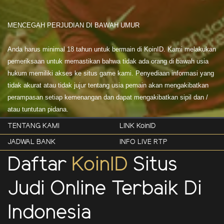
MENCEGAH PERJUDIAN DI BAWAH UMUR

Anda harus minimal 18 tahun untuk bermain di KoinID. Kami melakukan 
pemeriksaan untuk memastikan bahwa tidak ada orang di bawah usia 
hukum memiliki akses ke situs game kami. Penyediaan informasi yang 
tidak akurat atau tidak jujur tentang usia pemain akan mengakibatkan 
perampasan setiap kemenangan dan dapat mengakibatkan sipil dan / 
atau tuntutan pidana.
TENTANG KAMI
LINK KoinID
JADWAL BANK
INFO LIVE RTP
Daftar
KoinID
Situs
Judi Online Terbaik Di
Indonesia