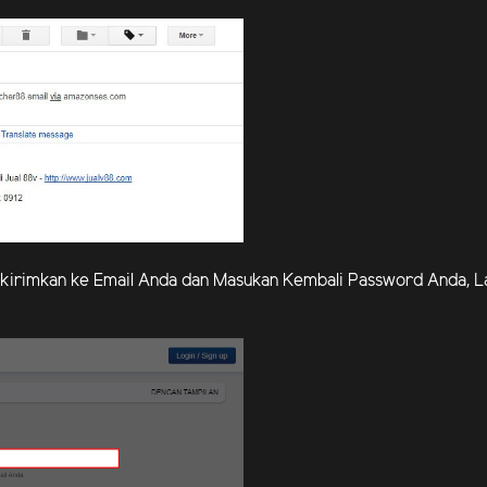
ikirimkan ke Email Anda dan Masukan Kembali Password Anda, La