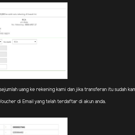
sejumlah uang ke rekening kami dan jika transferan itu sudah kam
cher di Email yang telah terdaftar di akun anda.