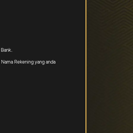
 Bank.
i Nama Rekening yang anda