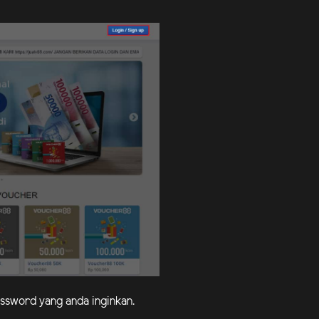
ssword yang anda inginkan.