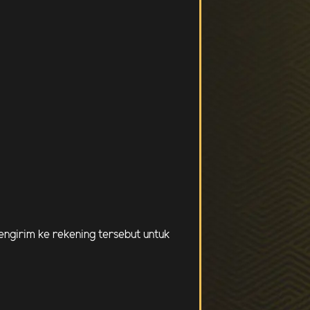
mengirim ke rekening tersebut untuk