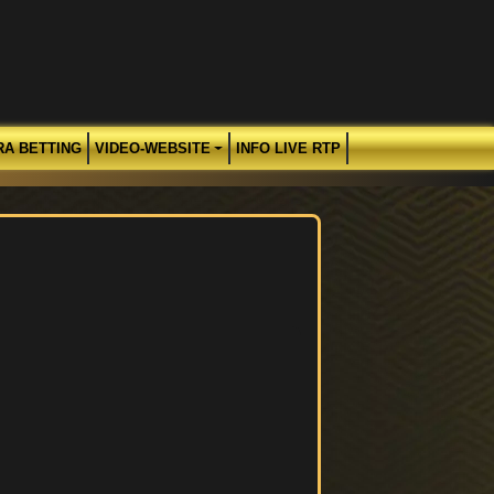
RA BETTING
VIDEO-WEBSITE
INFO LIVE RTP