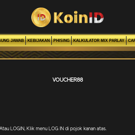
GUNG JAWAB
KEBIJAKAN
PHISING
KALKULATOR MIX PARLAY
CA
VOUCHER88
au LOGIN, Klik menu LOG IN di pojok kanan atas.