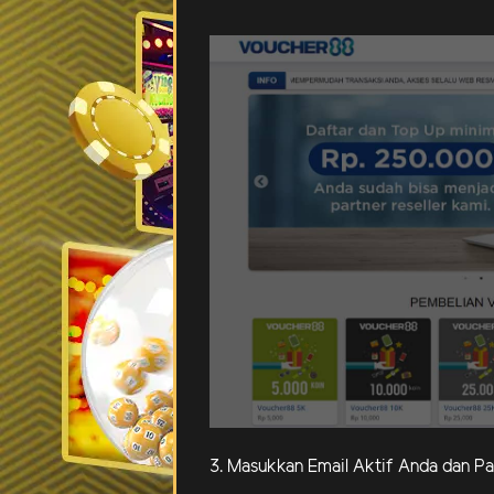
3. Masukkan Email Aktif Anda dan Pa