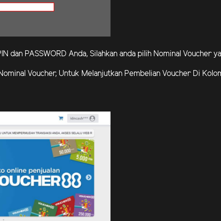
IN dan PASSWORD Anda, Silahkan anda pilih Nominal Voucher ya
Nominal Voucher, Untuk Melanjutkan Pembelian Voucher Di Kolom 