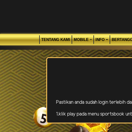
TENTANG KAMI
MOBILE
INFO
BERTANG
Pastikan anda sudah login terlebih d
1.klik play pada menu sportsbook u