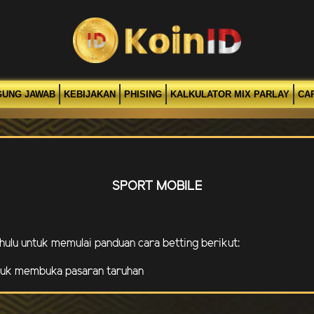
GUNG JAWAB
KEBIJAKAN
PHISING
KALKULATOR MIX PARLAY
CA
SPORT MOBILE
ahulu untuk memulai panduan cara betting berikut:
ntuk membuka pasaran taruhan