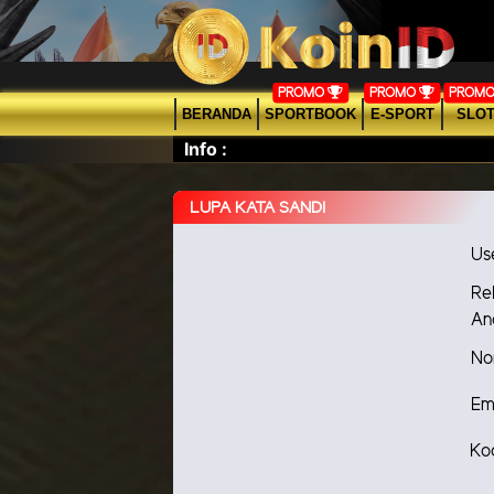
PROMO
PROMO
PROMO
PROM
BERANDA
SPORTBOOK
E-SPORT
SLO
Info :
LUPA KATA SANDI
Us
Re
An
No
Em
Kod