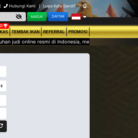
Hubungi Kami
Lupa Kata Sandi?
DAFTAR
MO
KAS
TEMBAK IKAN
REFERRAL
PROMOSI
 online resmi di Indonesia, menawarkan banyak jenis permaina