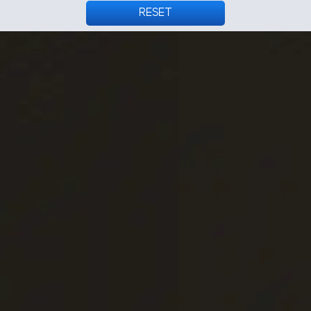
RESET