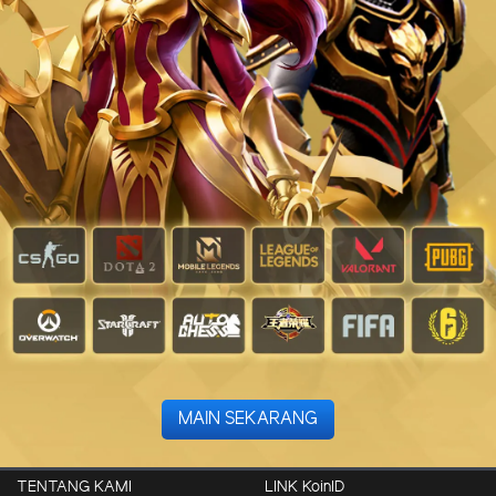
MAIN SEKARANG
TENTANG KAMI
LINK KoinID