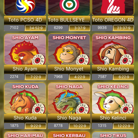
Toto PCSO 4D
Toto BULLSEYE 4D
Toto OREGON 4D
7102
6299
9936
34:52:8
3:37:8
23:37:8
Shio Ayam
Shio Monyet
Shio Kambing
2274
7968
7587
7:22:8
4:22:8
6:22:8
Shio Kuda
Shio Naga
Shio Kelinci
1875
8778
1315
9:22:8
10:22:8
12:22:8