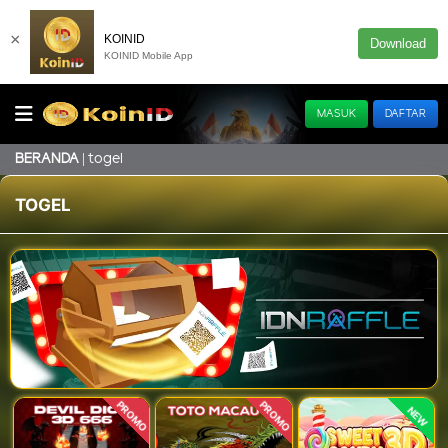
×
KOINID
Download
KOINID Mobile App
MASUK
DAFTAR
togel
BERANDA
TOGEL
PROMO
PROMO
NEW