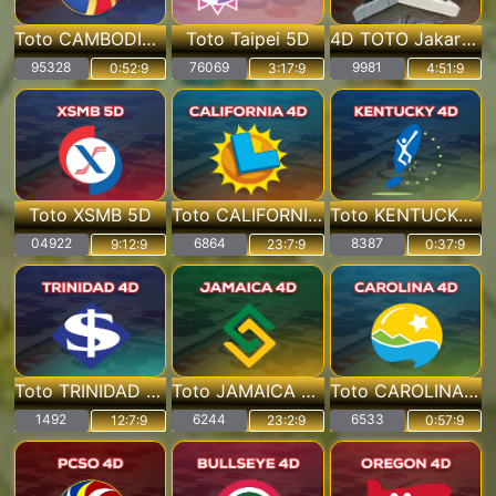
Toto CAMBODIA 5D
Toto Taipei 5D
4D TOTO Jakarta POOLS
95328
76069
9981
0:52:8
3:17:8
4:51:8
Toto XSMB 5D
Toto CALIFORNIA 4D
Toto KENTUCKY 4D
04922
6864
8387
9:12:8
23:7:8
0:37:8
Toto TRINIDAD & TOBAGO 4D
Toto JAMAICA 4D
Toto CAROLINA 4D
1492
6244
6533
12:7:8
23:2:8
0:57:8