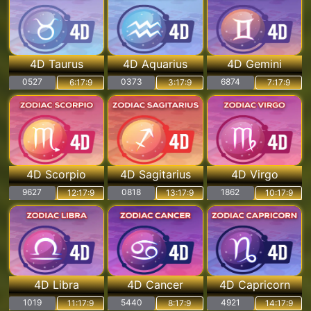
4D Taurus
4D Aquarius
4D Gemini
0527
0373
6874
6:17:8
3:17:8
7:17:8
4D Scorpio
4D Sagitarius
4D Virgo
9627
0818
1862
12:17:8
13:17:8
10:17:8
4D Libra
4D Cancer
4D Capricorn
1019
5440
4921
11:17:8
8:17:8
14:17:8