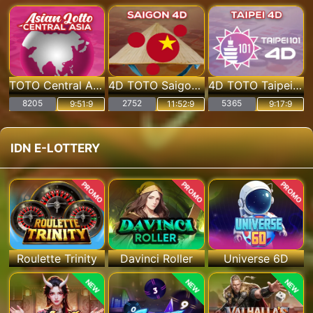
TOTO Central Asia
4D TOTO Saigon POOLS
4D TOTO Taipei POOLS
8205
2752
5365
9:51:8
11:52:8
9:17:8
IDN E-LOTTERY
PROMO
PROMO
PROMO
Roulette Trinity
Davinci Roller
Universe 6D
NEW
NEW
NEW